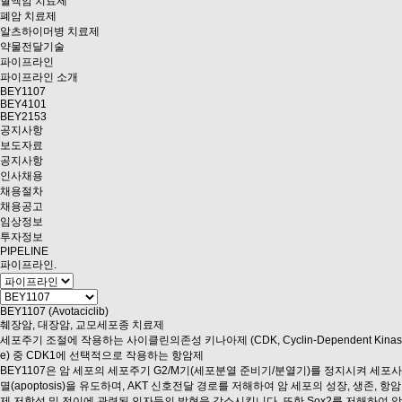
혈액암 치료제
폐암 치료제
알츠하이머병 치료제
약물전달기술
파이프라인
파이프라인 소개
BEY1107
BEY4101
BEY2153
공지사항
보도자료
공지사항
인사채용
채용절차
채용공고
임상정보
투자정보
PIPELINE
파이프라인
.
BEY1107 (Avotaciclib)
췌장암, 대장암, 교모세포종 치료제
세포주기 조절에 작용하는 사이클린의존성 키나아제
(CDK, Cyclin-Dependent Kinas
e) 중 CDK1에 선택적으로 작용하는 항암제
BEY1107은 암 세포의 세포주기 G2/M기(세포분열 준비기/분열기)를 정지시켜 세포사
멸(apoptosis)을 유도하며, AKT 신호전달 경로를 저해하여 암 세포의 성장, 생존, 항암
제 저항성 및 전이에 관련된 인자들의 발현을 감소시킵니다. 또한 Sox2를 저해하여
암