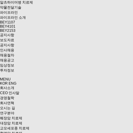
알츠하이머병 치료제
약물전달기술
파이프라인
파이프라인 소개
BEY1107
BEY4101
BEY2153
공지사항
보도자료
공지사항
인사채용
채용절차
채용공고
임상정보
투자정보
MENU
KOR
ENG
회사소개
CEO 인사말
경영철학
회사연혁
오시는 길
연구분야
췌장암 치료제
대장암 치료제
교모세포종 치료제