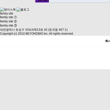
1,890,893
family site
family site ①
family site ②
family site ③
대전광역시 유성구 국제과학13로 42 (둔곡동 407-1)
Copyright (c) 2010 BEYONDBIO Inc. All rights reserved.
회