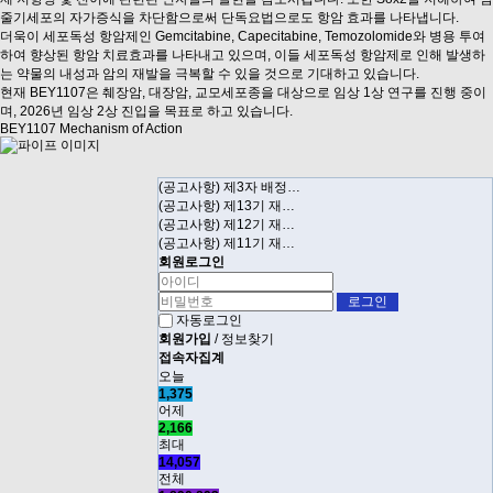
줄기세포의 자가증식을 차단함으로써 단독요법으로도 항암 효과
를 나타냅니다
.
더욱이 세포독성 항암제인 Gemcitabine, Capecitabine, Temozolomide와 병용 투여
하여 향상된 항암 치료효과를 나타내고 있으며, 이들 세포독성 항암제로 인해 발생하
는
약물의 내성과 암의 재발을 극복할 수 있을 것으로 기대
하고 있습니다
.
현재 BEY1107은 췌장암, 대장암, 교모세포종을 대상으로 임상 1상 연구를 진행 중이
며, 2026년 임상 2상 진입을 목표로 하고 있습니다
.
BEY1107 Mechanism of Action
(공고사항) 제3자 배정…
(공고사항) 제13기 재…
(공고사항) 제12기 재…
(공고사항) 제11기 재…
회원로그인
자동로그인
회원가입
/
정보찾기
접속자집계
오늘
1,375
어제
2,166
최대
14,057
전체