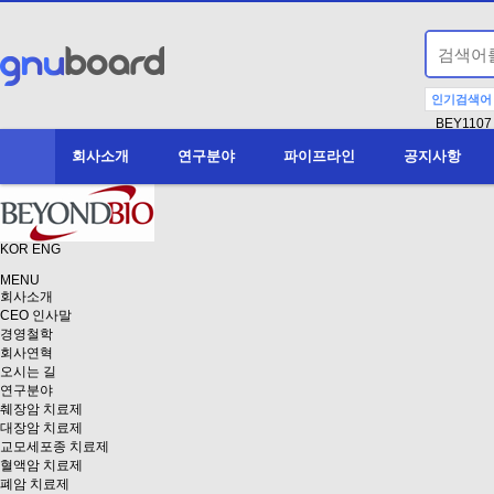
인기검색어
BEY1107
회사소개
연구분야
파이프라인
공지사항
KOR
ENG
MENU
회사소개
CEO 인사말
경영철학
회사연혁
오시는 길
연구분야
췌장암 치료제
대장암 치료제
교모세포종 치료제
혈액암 치료제
폐암 치료제